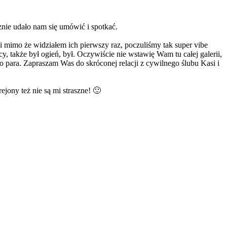
znie udało nam się umówić i spotkać.
 i mimo że widziałem ich pierwszy raz, poczuliśmy tak super vibe
, także był ogień, był. Oczywiście nie wstawię Wam tu całej galerii,
to para. Zapraszam Was do skróconej relacji z cywilnego ślubu Kasi i
ejony też nie są mi straszne! 🙂