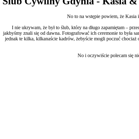
Ślub Cywilny Gdynia - Kasia 
No to na wstępie powiem, że Kasia i
I nie ukrywam, że był to ślub, który na długo zapamiętam – prze
jakbyśmy znali się od dawna. Fotografować ich ceremonie to była sam
jednak te kilka, kilkanaście kadrów, żebyście mogli poczuć chociaż 
No i oczywiście polecam się nie