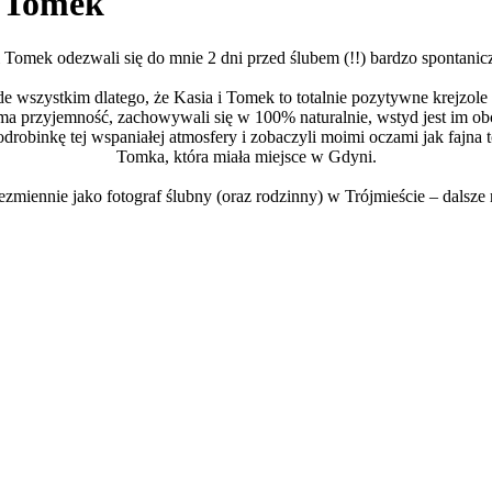
& Tomek
 Tomek odezwali się do mnie 2 dni przed ślubem (!!) bardzo spontanic
de wszystkim dlatego, że Kasia i Tomek to totalnie pozytywne krejzole
a przyjemność, zachowywali się w 100% naturalnie, wstyd jest im obcy
odrobinkę tej wspaniałej atmosfery i zobaczyli moimi oczami jak fajna 
Tomka, która miała miejsce w Gdyni.
zmiennie jako fotograf ślubny (oraz rodzinny) w Trójmieście – dalsze r